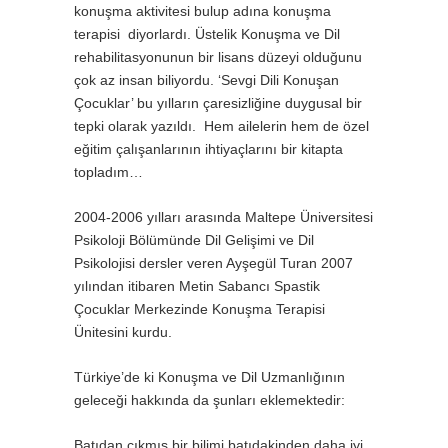
konuşma aktivitesi bulup adına konuşma
terapisi diyorlardı. Üstelik Konuşma ve Dil
rehabilitasyonunun bir lisans düzeyi olduğunu
çok az insan biliyordu. ‘Sevgi Dili Konuşan
Çocuklar’ bu yılların çaresizliğine duygusal bir
tepki olarak yazıldı. Hem ailelerin hem de özel
eğitim çalışanlarının ihtiyaçlarını bir kitapta
topladım…
2004-2006 yılları arasında Maltepe Üniversitesi
Psikoloji Bölümünde Dil Gelişimi ve Dil
Psikolojisi dersler veren Ayşegül Turan 2007
yılından itibaren Metin Sabancı Spastik
Çocuklar Merkezinde Konuşma Terapisi
Ünitesini kurdu.
Türkiye’de ki Konuşma ve Dil Uzmanlığının
geleceği hakkında da şunları eklemektedir:
Batıdan çıkmış bir bilimi batıdakinden daha iyi