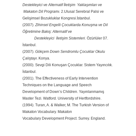
Destekleyici ve Alternatif İletişim Yaklaşımları ve
Makaton Dil Programı.
2.Ulusal Serebral Palsi ve
Gelişimsel Bozukluklar Kongresi.İstanbul.
(2007).
Zihinsel Engelli Çocuklarda Konuşma ve Dil
Öğretimine Bakış: Alternatif ve
Destekleyici İletişim Sistemleri.
Özürlüler 07.
İstanbul.
(2007).
Gökçem Down Sendromlu Çocuklar Okulu
Çalıştayı
. Konya.
(2000). Sevgi Dili Konuşan Çocuklar. Sistem Yayıncılık.
İstanbul.
(2001). The Effectiveness of Early Intervention
Techniques on the Language and Speech
Development of Down’s Children. Yayınlanmamış
Master Tezi. Watford. University of Hertfordshire.
(1994). Turan, A. & Walker, M. The Turkish Version of
Makaton Vocabulary. Makaton
Vocabulary Development Project. Surrey. England.