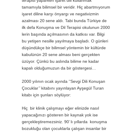
terapisi yaparken işaret dili kullanmak
tamamıyla bilimsel bir veridir. Hiç abartmıyorum
işaret diline karşı önyargı ve negativizmin
azalması 20 sene aldı. Tabi bunda Türkiye de
ilk defa Konuşma ve Dil Terapisi okulunun 2000
lerin başında açılmasının da katkısı var. Bilgi
bu yetişen nesille yayılmaya başladı. O günleri
düşündükçe bir bilimsel yöntemin bir kültürde
kabulünün 20 sene alması beni gerçekten
üzüyor. Çünkü bu aslında bilime ne kadar
kapalı olduğumuzun da bir göstergesi…
2000 yılının ocak ayında ‘‘Sevgi Dili Konuşan
Çocuklar’’ kitabını yayınlayan Ayşegül Turan
kitabı için şunları söylüyor:
Hiç bir klinik çalışmayı eğer elinizde nasıl
yapacağınızı gösteren bir kaynak yok ise
gerçekleştiremezsiniz. 90’ lı yıllarda konuşma
bozukluğu olan çocuklarla çalışan insanlar bir