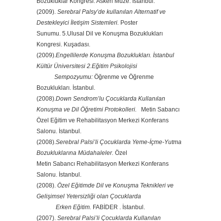
Bozukluklar Kongresi. Askeri Müze. İstanbul.
(2009).
Serebral Palsy’de kullanılan Alternatif ve
Destekleyici
İletişim Sistemleri.
Poster
Sunumu. 5.Ulusal Dil ve Konuşma Bozuklukları
Kongresi. Kuşadası.
(2009).
Engellilerde Konuşma Bozuklukları. İstanbul
Kültür Üniversitesi 2.Eğitim Psikolojisi
Sempozyumu:
Öğrenme ve Öğrenme
Bozuklukları. İstanbul.
(2008).
Down Sendrom’lu Çocuklarda Kullanılan
Konuşma ve Dil Öğretimi Protokolleri.
Metin Sabancı
Özel Eğitim ve Rehabilitasyon Merkezi Konferans
Salonu. İstanbul.
(2008).
Serebral Palsi’li
Çocuklarda Yeme-İçme-Yutma
Bozukluklarına Müdahaleler.
Özel
Metin Sabancı Rehabilitasyon Merkezi Konferans
Salonu. İstanbul.
(2008).
Özel Eğitimde Dil ve Konuşma Teknikleri ve
Gelişimsel Yetersizliği olan Çocuklarda
Erken Eğitim.
FABİDER . İstanbul.
(2007).
Serebral Palsi’li Çocuklarda Kullanılan